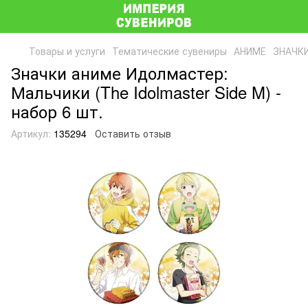
Товары и услуги
Тематические сувениры
АНИМЕ
ЗНАЧК
Значки аниме Идолмастер:
Мальчики (The Idolmaster Side M) -
набор 6 шт.
Артикул:
135294
Оставить отзыв