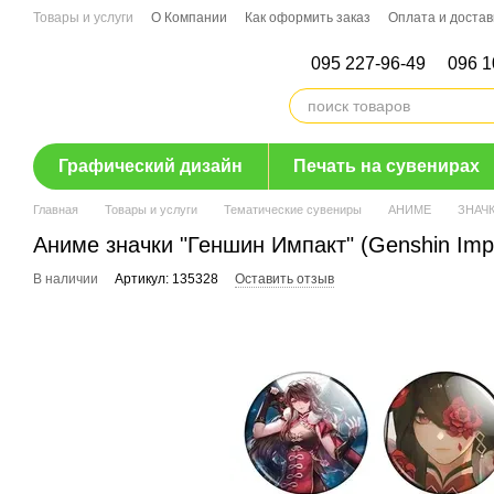
Перейти к основному контенту
Товары и услуги
О Компании
Как оформить заказ
Оплата и достав
095 227-96-49
096 1
Графический дизайн
Печать на сувенирах
Главная
Товары и услуги
Тематические сувениры
АНИМЕ
ЗНАЧ
Аниме значки "Геншин Импакт" (Genshin Impa
В наличии
Артикул: 135328
Оставить отзыв