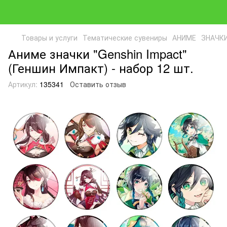
Товары и услуги
Тематические сувениры
АНИМЕ
ЗНАЧК
Аниме значки "Genshin Impact"
(Геншин Импакт) - набор 12 шт.
Артикул:
135341
Оставить отзыв