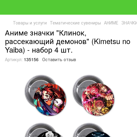
Товары и услуги
Тематические сувениры
АНИМЕ
ЗНАЧК
Аниме значки "Клинок,
рассекающий демонов" (Kimetsu no
Yaiba) - набор 4 шт.
Артикул:
135156
Оставить отзыв