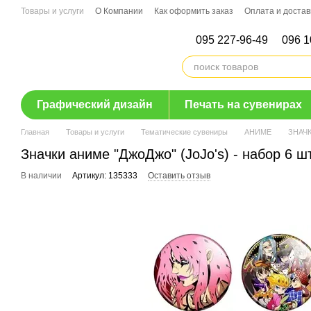
Перейти к основному контенту
Товары и услуги
О Компании
Как оформить заказ
Оплата и достав
095 227-96-49
096 1
Графический дизайн
Печать на сувенирах
Главная
Товары и услуги
Тематические сувениры
АНИМЕ
ЗНАЧ
Значки аниме "ДжоДжо" (JoJo's) - набор 6 шт
В наличии
Артикул: 135333
Оставить отзыв