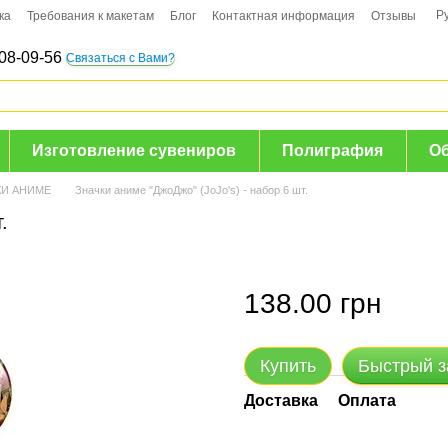
Р
ка
Требования к макетам
Блог
Контактная информация
Отзывы
08-09-56
Связаться с Вами?
Изготовление сувениров
Полиграфия
О
КИ АНИМЕ
Значки аниме "ДжоДжо" (JoJo's) - набор 6 шт.
.
138.00 грн
Купить
Быстрый з
Доставка
Оплата