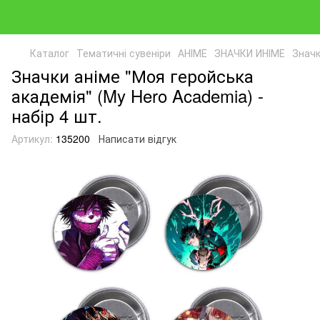
Каталог
Тематичні сувеніри
АНІМЕ
ЗНАЧКИ ИНІМЕ
Значк
Значки аніме "Моя геройська
академія" (My Hero Academia) -
набір 4 шт.
Артикул:
135200
Написати відгук