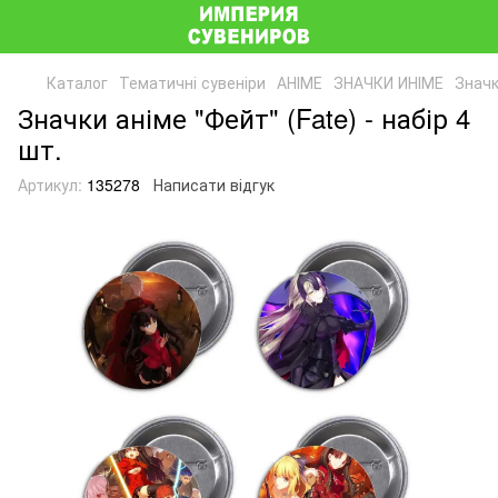
Каталог
Тематичні сувеніри
АНІМЕ
ЗНАЧКИ ИНІМЕ
Значк
Значки аніме "Фейт" (Fate) - набір 4
шт.
Артикул:
135278
Написати відгук