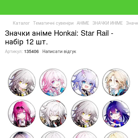
Каталог
Тематичні сувеніри
АНІМЕ
ЗНАЧКИ ИНІМЕ
Значк
Значки аніме Honkai: Star Rail -
набір 12 шт.
Артикул:
135406
Написати відгук