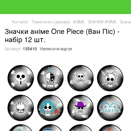
Каталог
Тематичні сувеніри
АНІМЕ
ЗНАЧКИ ИНІМЕ
Значк
Значки аніме One Piece (Ван Піс) -
набір 12 шт.
Артикул:
135410
Написати відгук