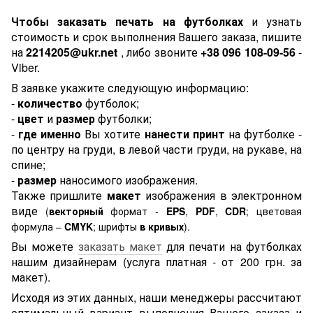
Чтобы заказать печать на футболках
и узнать
стоимость и срок выполнения Вашего заказа, пишите
на
2214205@ukr.net
, либо звоните
+38 096 108-09-56
-
Viber.
В заявке укажите следующую информацию:
-
количество
футболок;
-
цвет
и
размер
футболки;
-
где именно
Вы хотите
нанести принт
на футболке -
по центру на груди, в левой части груди, на рукаве, на
спине;
-
размер
наносимого изображения.
Также пришлите
макет
изображения в электронном
виде
(
векторный
формат -
EPS
,
PDF
,
CDR
; цветовая
формула –
CMYK
; шрифты
в кривых
).
Вы можете
заказать макет
для печати на футболках
нашим дизайнерам (услуга платная - от 200 грн. за
макет).
Исходя из этих данных, наши менеджеры рассчитают
оптимальный вариант выполнения Вашего заказа и