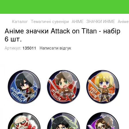
Каталог
Тематичні сувеніри
АНІМЕ
ЗНАЧКИ ИНІМЕ
Аніме
Аніме значки Attack on Titan - набір
6 шт.
Артикул:
135011
Написати відгук