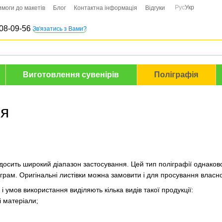
Рус
Укр
имоги до макетів
Блог
Контактна інформація
Відгуки
08-09-56
Зв'язатись з Вами?
Виготовлення сувенірів
Поліграфія
ня
досить широкий діапазон застосування. Цей тип поліграфії однаков
грам. Оригінальні листівки можна замовити і для просування власн
і умов використання виділяють кілька видів такої продукції:
і матеріали;