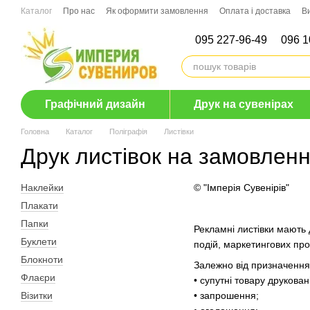
Перейти до основного контенту
Каталог
Про нас
Як оформити замовлення
Оплата і доставка
В
095 227-96-49
096 1
Графічний дизайн
Друк на сувенірах
Головна
Каталог
Поліграфія
Листівки
Друк листівок на замовлен
Наклейки
© "Імперія Сувенірів"
Плакати
Папки
Рекламні листівки мають 
Буклети
подій, маркетингових про
Блокноти
Залежно від призначення 
Флаєри
• супутні товару друкован
Візитки
• запрошення;