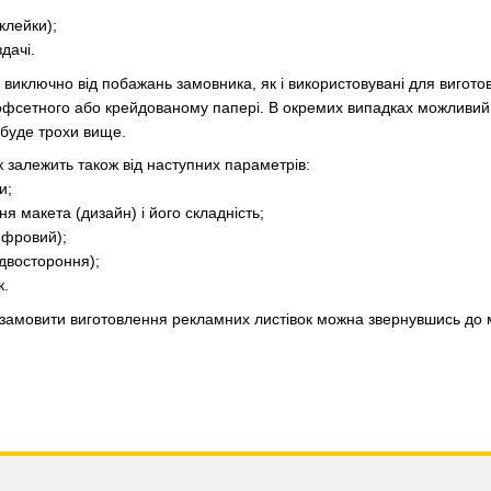
клейки);
дачі.
 виключно від побажань замовника, як і використовувані для вигот
офсетного або крейдованому папері. В окремих випадках можливий д
 буде трохи вище.
ок залежить також від наступних параметрів:
и;
ня макета (дизайн) і його складність;
ифровий);
 двостороння);
к.
і замовити виготовлення рекламних листівок можна звернувшись до 