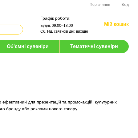
Порівняння
Вхід
Графік роботи:
Мій кошик
Будні: 09:00–18:00
Сб, Нд, святкові дні: вихідні
Об'ємні сувеніри
Тематичні сувеніри
о ефективний для презентацій та промо-акцій, культурних
ого бренду або реклами нового товару.