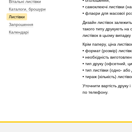
• оголошення;
Вітальні листівки
• самоклеючі листівки (на
Каталоги, брошури
• флаєри для масової роз
Листівки
Дизайн листівок залежить
Запрошення
такого типу друкують на 
Календарі
листівок в цьому випадку
Крім паперу, ціна листів
• формат (розмір) листівк
• необхідність виготовлен
• тип друку (офсетний, ц
• тип листівки (одно- або
• тираж (кількість) листіво
Уточнити вартість друку 
по телефону.