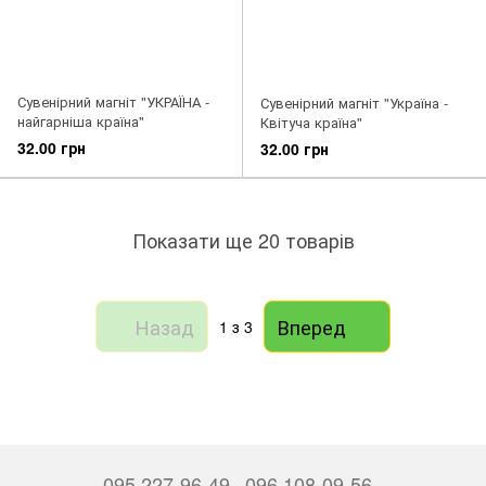
Сувенірний магніт "УКРАЇНА -
Сувенірний магніт "Україна -
найгарніша країна"
Квітуча країна"
32.00 грн
32.00 грн
Показати ще 20 товарів
Назад
Вперед
1
з 3
095 227-96-49
096 108-09-56