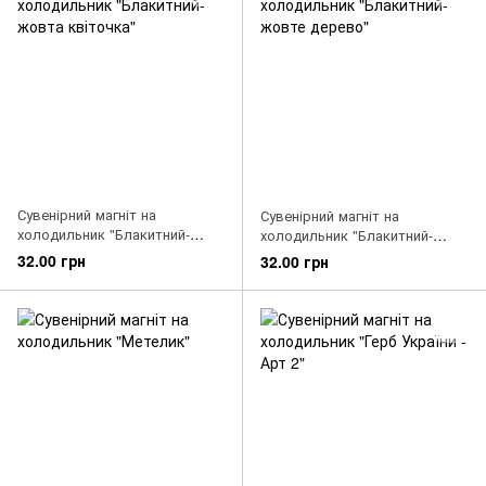
Сувенірний магніт на
Сувенірний магніт на
холодильник "Блакитний-
холодильник "Блакитний-
жовта квіточка"
жовте дерево"
32.00 грн
32.00 грн