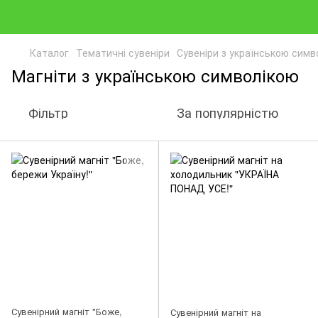
Каталог
Тематичні сувеніри
Сувеніри з українською симв
Магніти з українською символікою
Фільтр
За популярністю
Сувенірний магніт "Боже,
Сувенірний магніт на