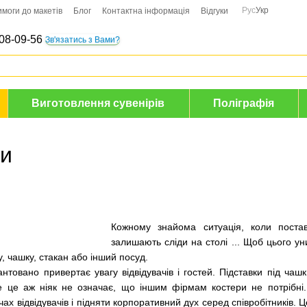
Рус
Укр
имоги до макетів
Блог
Контактна інформація
Відгуки
08-09-56
Зв'язатись з Вами?
Виготовлення сувенірів
Поліграфія
ки
Кожному знайома ситуація, коли поста
залишають сліди на столі ... Щоб цього ун
у, чашку, стакан або інший посуд.
антовано привертає увагу відвідувачів і гостей. Підставки під ча
е це аж ніяк не означає, що іншим фірмам костери не потрібні. 
чах відвідувачів і підняти корпоративний дух серед співробітників.