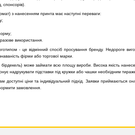
, спонсорів).
ірмат) з нанесенням принта має наступні переваги:
у;
форму;
оразове використання.
логотипом - це відмінний спосіб просування бренду. Недороге виго
наваність фірми або торгової марки.
, бірдекель) може займати всю площу вироби. Висока якість нанесе
онує надрукувати підставки під кружки або чашки необхідним тираж
ам доступні ціни та індивідуальний підхід. Заявки приймаються он
формити замовлення.