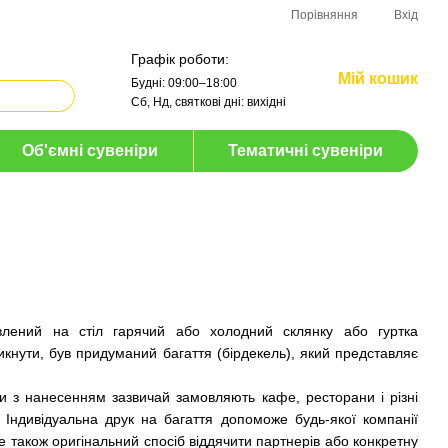
Порівняння
Вхід
Графік роботи:
Мій кошик
Будні: 09:00–18:00
Сб, Нд, святкові дні: вихідні
Об'ємні сувеніри
Тематичні сувеніри
влений на стіл гарячий або холодний склянку або гуртка
икнути, був придуманий багаття (бірдекель), який представляє
шки з нанесенням зазвичай замовляють кафе, ресторани і різні
Індивідуальна друк на багаття допоможе будь-якої компанії
 Це також оригінальний спосіб віддячити партнерів або конкретну