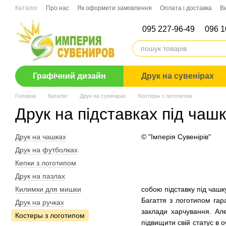
Перейти до основного контенту
Каталог
Про нас
Як оформити замовлення
Оплата і доставка
В
095 227-96-49
096 1
Графічний дизайн
Друк на сувенірах
Головна
Каталог
Друк на сувенірах
Костеры з логотипом
Друк на підставках під чаш
Друк на чашках
© "Імперія Сувенірів"
Друк на футболках
Кепки з логотипом
Друк на пазлах
Килимки для мишки
собою підставку під чашк
Багаття з логотипом гар
Друк на ручках
заклади харчування. Ал
Костеры з логотипом
підвищити свій статус в о