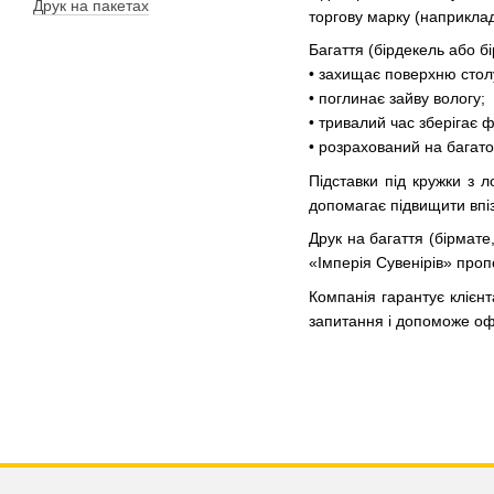
Друк на пакетах
торгову марку (наприклад
Багаття (бірдекель або б
• захищає поверхню стол
• поглинає зайву вологу;
• тривалий час зберігає 
• розрахований на багат
Підставки під кружки з 
допомагає підвищити впіз
Друк на багаття (бірмате
«Імперія Сувенірів» проп
Компанія гарантує клієнт
запитання і допоможе о